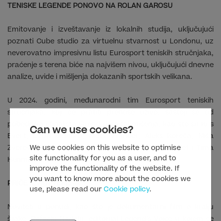
TENISKE LEGENDE PONOVO NA ROLAN GAROSU
Emitovanje i izveštavanje iz lokalnih studija, uključujući
poznati Cube studio za virtuelnu stvarnost u Londonu, uz
neverovatno impresivnu listu Eurosport teniskih stručnjaka,
praćenje s terena biće na najvišem nivou, uključujući dnevne
analize, uvide i mišljenja dokazanih sportskih velikana.
U 2024. godini, međunarodni tim Eurosport teniskih
stručnjaka, koji će pratiti prenose uživo, sastoji se od
pobednika i finalista Grend slem takmičenja, kao što su Kris
Can we use cookies?
Evert, Džon Mekinro, Mets Vilander, Aleks Koreča, Miša
We use cookies on this website to optimise
Zverev, Aliz Lima i Laura Robson, kao i Barbare Šet i Tima
site functionality for you as a user, and to
Henmana.
improve the functionality of the website. If
you want to know more about the cookies we
PRIČE IZVAN TERENA
use, please read our
Cookie policy
.
Noviteti u ponudi, kao što je dokumentarni film o kralju
šljake, Rafaelu Nadalu, editorijal Legend’s Voice u kojem se