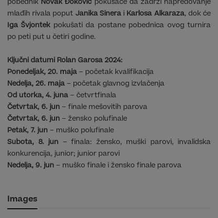
pobednik
Novak Đoković
pokušaće da zadrži napredovanje
mlađih rivala poput
Janika Sinera
i
Karlosa Alkaraza
, dok će
Iga Švjontek
pokušati da postane pobednica ovog turnira
po peti put u četiri godine.
Ključni datumi Rolan Garosa 2024:
Ponedeljak, 20. maja
– početak kvalifikacija
Nedelja, 26. maja
– početak glavnog izvlačenja
Od utorka, 4. juna
– četvrtfinala
Četvrtak, 6. jun
– finale mešovitih parova
Četvrtak, 6. jun
– žensko polufinale
Petak, 7. jun
– muško polufinale
Subota, 8. jun
– finala: žensko, muški parovi, invalidska
konkurencija, junior; junior parovi
Nedelja, 9. jun
– muško finale i žensko finale parova
Images