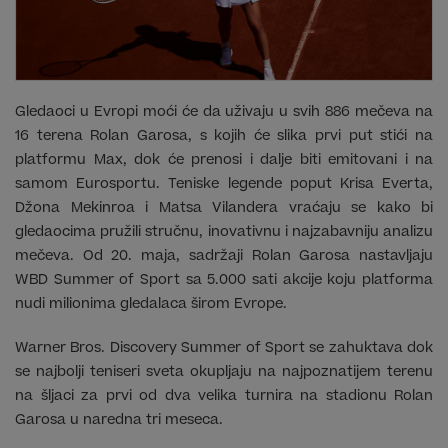
Gledaoci u Evropi moći će da uživaju u svih 886 mečeva na
16 terena Rolan Garosa, s kojih će slika prvi put stići na
platformu Max, dok će prenosi i dalje biti emitovani i na
samom Eurosportu. Teniske legende poput Krisa Everta,
Džona Mekinroa i Matsa Vilandera vraćaju se kako bi
gledaocima pružili stručnu, inovativnu i najzabavniju analizu
mečeva. Od 20. maja, sadržaji Rolan Garosa nastavljaju
WBD Summer of Sport sa 5.000 sati akcije koju platforma
nudi milionima gledalaca širom Evrope.
Warner Bros. Discovery Summer of Sport se zahuktava dok
se najbolji teniseri sveta okupljaju na najpoznatijem terenu
na šljaci za prvi od dva velika turnira na stadionu Rolan
Garosa u naredna tri meseca.