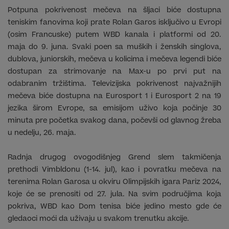
Potpuna pokrivenost mečeva na šljaci biće dostupna
teniskim fanovima koji prate Rolan Garos isključivo u Evropi
(osim Francuske) putem WBD kanala i platformi od 20.
maja do 9. juna. Svaki poen sa muških i ženskih singlova,
dublova, juniorskih, mečeva u kolicima i mečeva legendi biće
dostupan za strimovanje na Max-u po prvi put na
odabranim tržištima. Televizijska pokrivenost najvažnijih
mečeva biće dostupna na Eurosport 1 i Eurosport 2 na 19
jezika širom Evrope, sa emisijom uživo koja počinje 30
minuta pre početka svakog dana, počevši od glavnog žreba
u nedelju, 26. maja.
Radnja drugog ovogodišnjeg Grend slem takmičenja
prethodi Vimbldonu (1-14. jul), kao i povratku mečeva na
terenima Rolan Garosa u okviru Olimpijskih igara Pariz 2024,
koje će se prenositi od 27. jula. Na svim područjima koja
pokriva, WBD kao Dom tenisa biće jedino mesto gde će
gledaoci moći da uživaju u svakom trenutku akcije.