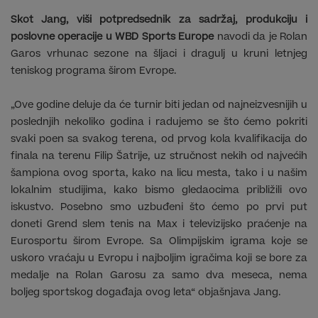
Skot Jang, viši potpredsednik za sadržaj, produkciju i
poslovne operacije u WBD Sports Europe
navodi da je Rolan
Garos vrhunac sezone na šljaci i dragulj u kruni letnjeg
teniskog programa širom Evrope.
„Ove godine deluje da će turnir biti jedan od najneizvesnijih u
poslednjih nekoliko godina i radujemo se što ćemo pokriti
svaki poen sa svakog terena, od prvog kola kvalifikacija do
finala na terenu Filip Šatrije, uz stručnost nekih od najvećih
šampiona ovog sporta, kako na licu mesta, tako i u našim
lokalnim studijima, kako bismo gledaocima približili ovo
iskustvo. Posebno smo uzbuđeni što ćemo po prvi put
doneti Grend slem tenis na Max i televizijsko praćenje na
Eurosportu širom Evrope. Sa Olimpijskim igrama koje se
uskoro vraćaju u Evropu i najboljim igračima koji se bore za
medalje na Rolan Garosu za samo dva meseca, nema
boljeg sportskog događaja ovog leta“ objašnjava Jang.