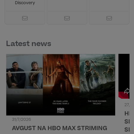
Discovery
Latest news
27/7
HB
31/7/2026
SL
AVGUST NA HBO MAX STRIMING
SE