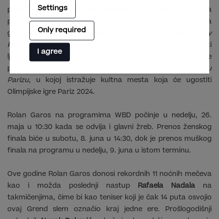
Settings
pojavljuju neki od najvećih sportista, kao i emisije u kojima
poznata imena svetskog sporta dele svoja iskustva sa
Only required
gledaocima Eurosporta poput
My Grand Slam Appetite
;
My
Playlist My Social Network
, definitivno će obradovati
I agree
ljubitelje teniskih takmičenja. Laura Robson će takođe
predstaviti novu, miniseriju od osam delova,
Olimpijac u
Parizu
, u kojoj istražuje kultna mesta koja će ugostiti
Olimpijske igre Pariz 2024.
Rolan Garos na programima WBD počinje u nedelju, 26.
maja u 10:30 kada se odvija i glavni žreb. Prenos ženskog
finala biće u subotu, 8. juna u 14:30, dok je prenos muškog
finala na programu u nedelju, 9. juna u istom terminu.
Ove godine Rolan Garos donosi rekordnih 11 noćnih mečeva
kao i možda poslednji nastup
Rafaela Nadala
na
takmičenjima, čime bi kao teniser koji je čak 14 puta osvojio
ovaj Grend slem označio kraj jedne ere. Prošlogodišnji