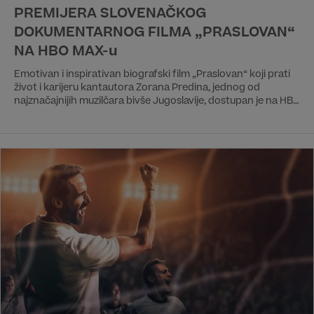
PREMIJERA SLOVENAČKOG
DOKUMENTARNOG FILMA „PRASLOVAN“
NA HBO MAX-u
Emotivan i inspirativan biografski film „Praslovan“ koji prati
život i karijeru kantautora Zorana Predina, jednog od
najznačajnijih muzilčara bivše Jugoslavije, dostupan je na HBO
Max striming platformi.