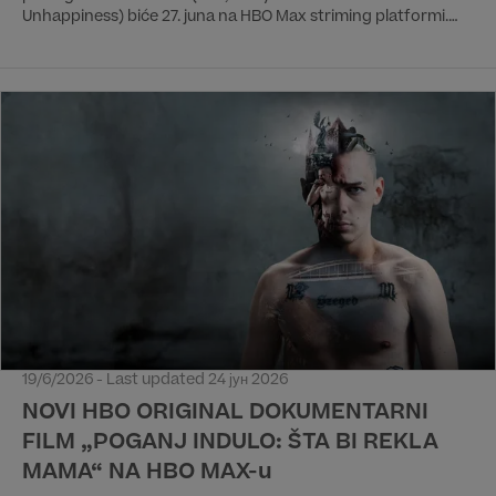
Unhappiness) biće 27. juna na HBO Max striming platformi.
Premijera na HBO 3 kanalu će biti 28. juna u 21:55 h. Nove
epizode ove sedmodelne serije izlaziće jednom nedeljno sve
do finala sezone 8. avgusta.
19/6/2026 - Last updated 24 јун 2026
NOVI HBO ORIGINAL DOKUMENTARNI
FILM „POGANJ INDULO: ŠTA BI REKLA
MAMA“ NA HBO MAX-u