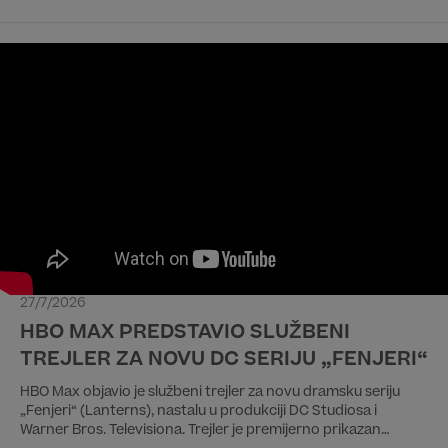
Od filmova iz regionalne produkcije izdvajamo dečji
avanturistički film „Drugi dnevnik Pauline P.“ i dramu „Smrt
devojčice sa šibicama”.
27/7/2026
HBO MAX PREDSTAVIO SLUŽBENI
TREJLER ZA NOVU DC SERIJU „FENJERI“
HBO Max objavio je službeni trejler za novu dramsku seriju
„Fenjeri“ (Lanterns), nastalu u produkciji DC Studiosa i
Warner Bros. Televisiona. Trejler je premijerno prikazan