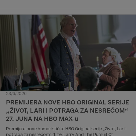
23/6/2026
PREMIJERA NOVE HBO ORIGINAL SERIJE
„ŽIVOT, LARI I POTRAGA ZA NESREĆOM“
27. JUNA NA HBO MAX-u
Premijera nove humorističke HBO Original serije „Život, Lari i
potraga za nesrećom“ (Life, Larry And The Pursuit Of