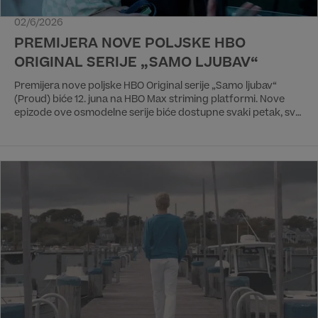
02/6/2026
PREMIJERA NOVE POLJSKE HBO
ORIGINAL SERIJE „SAMO LJUBAV“
Premijera nove poljske HBO Original serije „Samo ljubav“
(Proud) biće 12. juna na HBO Max striming platformi. Nove
epizode ove osmodelne serije biće dostupne svaki petak, sve
do finala 31. jula.