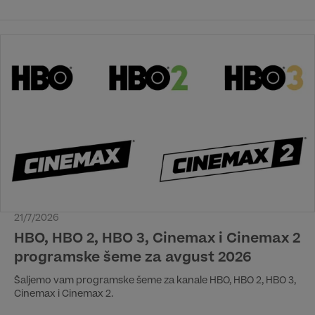
tokom panela na San Diego Comic-Conu, uz učestvovanje
glumačke postave i kreativnog tima serije. Premijera serije će
biti 17. avgusta na HBO Max striming platformi, dok će
premijera na HBO kanalu biti istog dana u 20:00 h.
21/7/2026
HBO, HBO 2, HBO 3, Cinemax i Cinemax 2
programske šeme za avgust 2026
Šaljemo vam programske šeme za kanale HBO, HBO 2, HBO 3,
Cinemax i Cinemax 2.