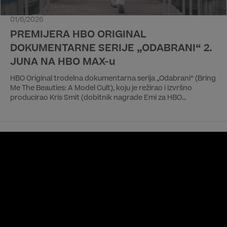
01/6/2026
PREMIJERA HBO ORIGINAL
DOKUMENTARNE SERIJE „ODABRANI“ 2.
JUNA NA HBO MAX-u
HBO Original trodelna dokumentarna serija „Odabrani“ (Bring
Me The Beauties: A Model Cult), koju je režirao i izvršno
producirao Kris Smit (dobitnik nagrade Emi za HBO
dokumentarac “100 Foot Wave”), imaće premijeru 2. juna na
HBO Max striming usluzi.