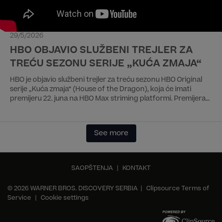
29/5/2026
HBO OBJAVIO SLUŽBENI TREJLER ZA
TREĆU SEZONU SERIJE „KUĆA ZMAJA“
HBO je objavio službeni trejler za treću sezonu HBO Original
serije „Kuća zmaja“ (House of the Dragon), koja će imati
premijeru 22. juna na HBO Max striming platformi. Premijera
na HBO kanalu biće istog dana u 21:00 h. Treća sezona od
osam epizoda emitovaće se jednom sedmično, a poslednja
epizoda biće 10. avgusta.
See more
SAOPŠTENJA
|
KONTAKT
© 2026 WARNER BROS. DISCOVERY SERBIA |
Clipsource Terms of
Service
|
Cookie settings