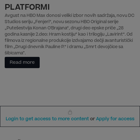
PLATFORMI
Avgust na HBO Max donosi veliki izbor novih sadržaja, novu DC
Studios seriju „Fenjeri“, novu sezonu HBO Original serije
„Putešestvija Konan O'Brajana“, drugi deo epske priče „28
godina kasnije 2.deo: Hram kostiju“ kao i trilogiju „Lavirint“. Od
filmova iz regionalne produkcije izdvajamo dečji avanturistički
film „Drugi dnevnik Pauline P.“ i dramu „Smrt devojčice sa
šibicama”.
Read more
Login to get access to more content
or
Apply for access