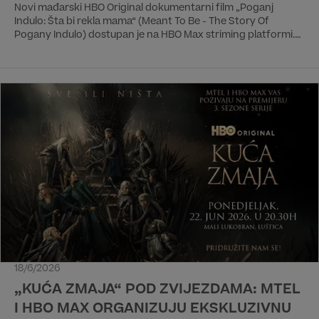
Novi mađarski HBO Original dokumentarni film „Poganj
Indulo: Šta bi rekla mama“ (Meant To Be - The Story Of
Pogany Indulo) dostupan je na HBO Max striming platformi.
Premijera na HBO kanalu će biti 25. juna u 21:55 h.
18/6/2026
„KUĆA ZMAJA“ POD ZVIJEZDAMA: MTEL
I HBO MAX ORGANIZUJU EKSKLUZIVNU