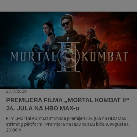
20/7/2026
PREMIJERA FILMA „MORTAL KOMBAT II“
24. JULA NA HBO MAX-u
Film „Mortal Kombat II“ imaće premijeru 24. jula na HBO Max
striming platformi. Premijera na HBO kanalu biće 9. avgusta u
20:00 h.