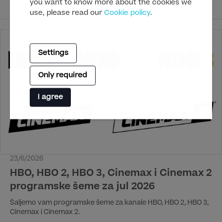
you want to know more about the cookies we
donosi gledaocima potpuno novo iskustvo praćenja
use, please read our
Cookie policy
.
najpoznatije biciklističke trke na svetu. Nove funkcije na
platformi HBO Max podižu iskustvo gledanja na viši nivo, uz
mogućnost praćenja trke iz više uglova kamere i još
interaktivnije prenose.
Settings
Only required
I agree
23/6/2026
HBO, HBO 2, HBO 3, Cinemax i Cinemax 2
programske šeme za jul 2026
Šaljemo vam programske šeme za kanale HBO, HBO 2, HBO 3,
Cinemax i Cinemax 2.