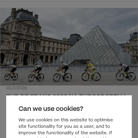
nastavak bosansko-hercegovačke hit komedije „Amanet“
koja je takođe dostupna na HBO Max-u.
02/7/2026
TUR DE FRANS 2026 NA EUROSPORTU I
HBO MAX-U UZ NAJNAPREDNIJE TV
Can we use cookies?
ISKUSTVO DO SADA
We use cookies on this website to optimise
Warner Bros. Discovery će tokom jula i avgusta uživo
site functionality for you as a user, and to
prenositi svaku etapu trka Tur de Frans i Tur de Frans za žene
improve the functionality of the website. If
širom Evrope. Jedinstveni studio na vrhu Alpe d’Hueza