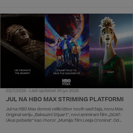
03/7/2026 - Last updated 30 јул 2026
JUL NA HBO MAX STRIMING PLATFORMI
Jul na HBO Max donosi veliki izbor novih sadržaja, novu Max
Original seriju „Baksuzni Stjuart“, novi animirani film „GOAT:
Ukus pobede“ kao i horor „Mumija: film Leeja Cronina“. Od
filmova iz regionalne produkcije izdvajamo film „Amanet 2:
Testament“ reditelja i scenariste Mirze Begovića, koji je