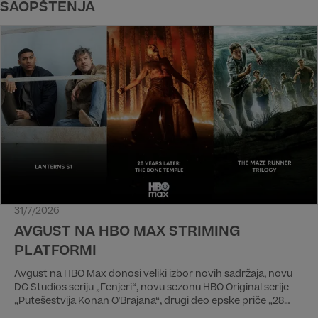
SAOPŠTENJA
31/7/2026
AVGUST NA HBO MAX STRIMING
PLATFORMI
Avgust na HBO Max donosi veliki izbor novih sadržaja, novu
DC Studios seriju „Fenjeri“, novu sezonu HBO Original serije
„Putešestvija Konan O'Brajana“, drugi deo epske priče „28
godina kasnije 2.deo: Hram kostiju“ kao i trilogiju „Lavirint“.