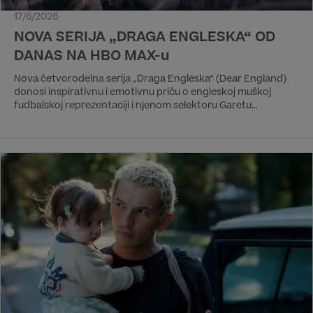
17/6/2026
NOVA SERIJA „DRAGA ENGLESKA“ OD
DANAS NA HBO MAX-u
Nova četvorodelna serija „Draga Engleska“ (Dear England)
donosi inspirativnu i emotivnu priču o engleskoj muškoj
fudbalskoj reprezentaciji i njenom selektoru Garetu
Sautgejtu. Cela sezona dostupna je odmah na HBO Max
striming platformi.