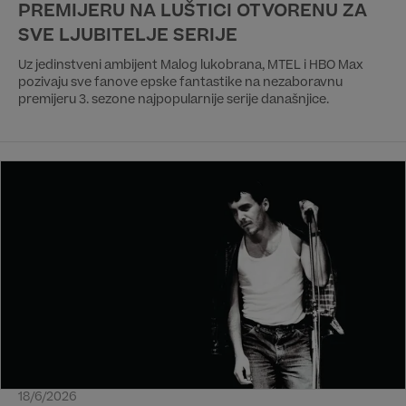
PREMIJERU NA LUŠTICI OTVORENU ZA
SVE LJUBITELJE SERIJE
Uz jedinstveni ambijent Malog lukobrana, MTEL i HBO Max
pozivaju sve fanove epske fantastike na nezaboravnu
premijeru 3. sezone najpopularnije serije današnjice.
18/6/2026