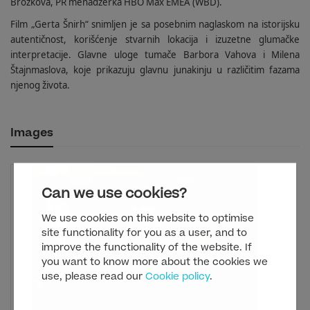
Brožkova, PR menadžerka HBO Max EMEA (WBD).
Film „Gerta Šnirh“ snimljen je sa posebnim naglaskom na istorijsku
autentičnost, korišćenje stvarnih lokacija i izuzetne glumačke
interpretacije. Glavne uloge tumače Barbora Vahova i Milena
Štajnmaslova, koje prikazuju glavnu junakinju u različitim fazama
njenog života.
Images
Can we use cookies?
We use cookies on this website to optimise
site functionality for you as a user, and to
improve the functionality of the website. If
you want to know more about the cookies we
use, please read our
Cookie policy
.