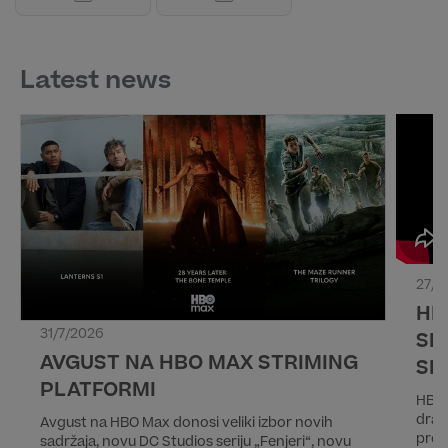
Latest news
27/7
HB
31/7/2026
SL
AVGUST NA HBO MAX STRIMING
SE
PLATFORMI
HBO 
dram
Avgust na HBO Max donosi veliki izbor novih
prod
sadržaja, novu DC Studios seriju „Fenjeri“, novu