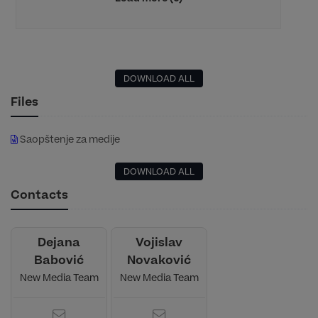
DOWNLOAD ALL
Files
Saopštenje za medije
DOWNLOAD ALL
Contacts
Dejana
Vojislav
Babović
Novaković
New Media Team
New Media Team