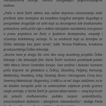
mehanizmima istorije, svesno izbegavajući pojednostavljene
sudove.
„Priču o Gerti Šnirh vidimo kao važan doprinos razumevanju naše
prošlosti. Iako nastojimo da osvetlimo tragične istorijske događaje iz
perspektiva drugačijih od onih koje su decenijama bile tradicionalno
prihvaćene, naša priča nije o velikim istorijskim narativima; ona govori
o pravu pojedinca na život, o ljudskom dostojanstvu, empatiji i
očuvanju kolektivnog sećanja. To su vrednosti koje su temeljne za
Češku televiziju kao javni servis“,
kaže Tereza Polahova, kreativna
producentkinja Češke televizije.
„Veoma nam je drago što smo deo ovog izuzetnog projekta Češke
televizije i što televizijski film ‘Gerta Šnirh’ možemo predstaviti publici
HBO Max-a širom Centralne Evrope. Ova snažna i duboko humana
priča dopreće do gledalaca u Češkoj, Slovačkoj, Poljskoj, Rumuniji,
Mađarskoj, Hrvatskoj, Srbiji, Sloveniji, Bosni i Hercegovini, Crnoj Gori,
Severnoj Makedoniji i Bugarskoj. U HBO-u se već dugo zalažemo za to
da lokalne evropske priče sa univerzalnim odjekom pređu granice
svojih zemalja, a ‘Gerta Šnirh’ je upravo takav naslov — onaj koji može
da privuče međunarodnu publiku svojom autentičnošću,
emocionalnom dubinom i istorijskom relevantnošću“,
dodaje Pavla