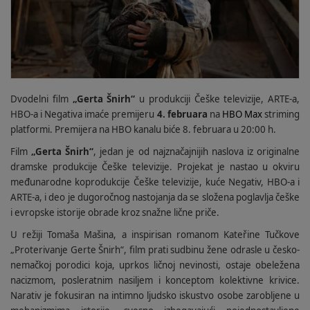
Dvodelni film
„Gerta Šnirh“
u produkciji
Češke televizije, ARTE‑a,
HBO-a i Negativa imaće premijeru
4. februara
na
HBO Max
striming
platformi. Premijera na HBO kanalu biće 8. februara u 20:00 h.
Film
„Gerta Šnirh“
, jedan je od najznačajnijih naslova iz originalne
dramske produkcije Češke televizije. Projekat je nastao u okviru
međunarodne koprodukcije Češke televizije, kuće Negativ, HBO-a i
ARTE-a, i deo je dugoročnog nastojanja da se složena poglavlja češke
i evropske istorije obrade kroz snažne lične priče.
U režiji Tomaša Mašina, a inspirisan romanom Kateřine Tučkove
„Proterivanje Gerte Šnirh“, film prati sudbinu žene odrasle u česko-
nemačkoj porodici koja, uprkos ličnoj nevinosti, ostaje obeležena
nacizmom, posleratnim nasiljem i konceptom kolektivne krivice.
Narativ je fokusiran na intimno ljudsko iskustvo osobe zarobljene u