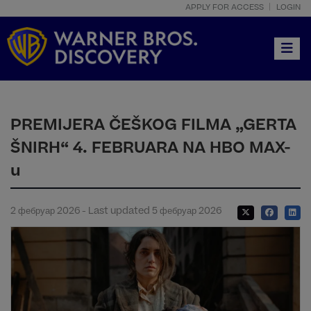
APPLY FOR ACCESS
LOGIN
Toggle
PREMIJERA ČEŠKOG FILMA „GERTA
ŠNIRH“ 4. FEBRUARA NA HBO MAX-
u
2 фебруар 2026 - Last updated 5 фебруар 2026