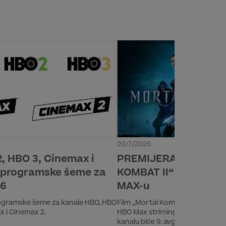
20/7/2026
, HBO 3, Cinemax i
PREMIJERA FILMA „
 programske šeme za
KOMBAT II“ 24. JULA
26
MAX-u
ogramske šeme za kanale HBO, HBO
Film „Mortal Kombat II“ imaće pre
x i Cinemax 2.
HBO Max striming platformi. Pr
kanalu biće 9. avgusta u 20:00 h.