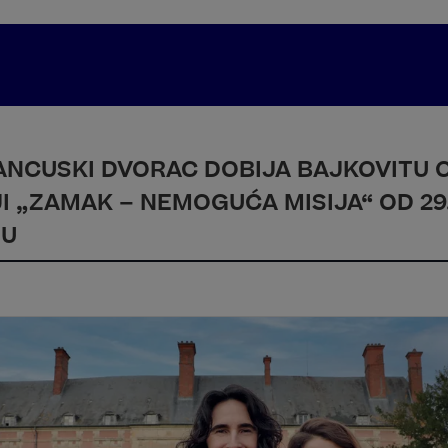
ANCUSKI DVORAC DOBIJA BAJKOVITU 
I „ZAMAK – NEMOGUĆA MISIJA“ OD 29
LU