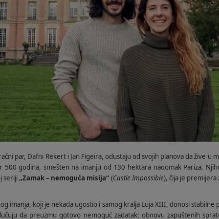
račni par,
Dafni Rekert i Jan Figeira
, odustaju od svojih planova da žive u ma
tar 500 godina, smešten na imanju od 130 hektara nadomak Pariza. Njih
 seriji
„Zamak – nemoguća misija“
(
Castle Impossible
), čija je premijer
og imanja, koji je nekada ugostio i samog kralja Luja XIII, donosi stabiln
odlučuju da preuzmu gotovo nemoguć zadatak: obnovu zapuštenih sprat