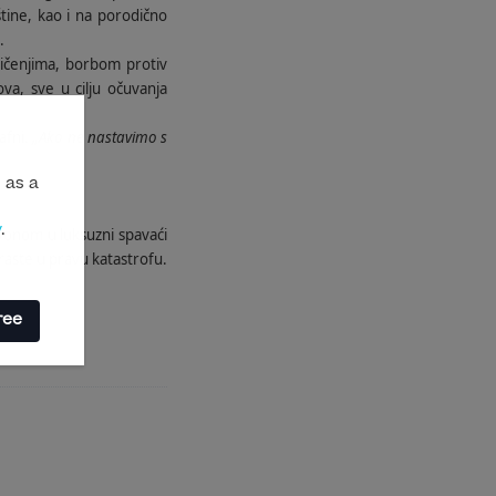
štine, kao i na porodično
.
ničenjima, borbom protiv
a, sve u cilju očuvanja
afni.
„Ako ne nastavimo s
 as a
y
.
zvonom u luksuzni spavaći
raste u pravu katastrofu.
ree