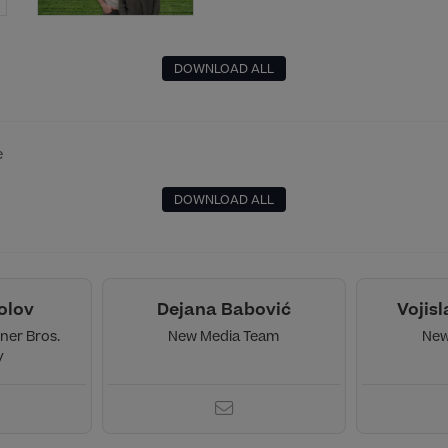
DOWNLOAD ALL
e
DOWNLOAD ALL
olov
Dejana Babović
Vojis
ner Bros.
New Media Team
New
y