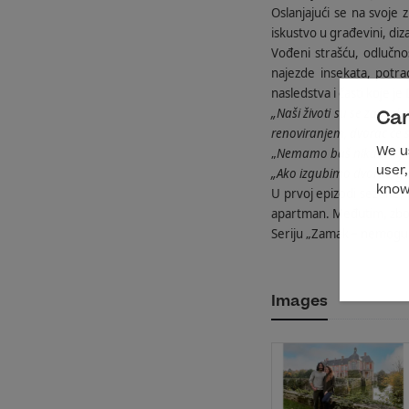
Oslanjajući se na svoje 
iskustvo u građevini, diza
Vođeni strašću, odlučno
najezde insekata, potr
nasledstva i časti koje j
„Naši životi su se zauvek
Can
renoviranjem, dvorac će se
„
Nemamo baš nikakvu fin
We us
„Ako izgubimo dvorac, g
user,
know
U prvoj epizodi sezone, 
apartman. Međutim, zbog 
Seriju „Zamak – nemoguć
Images