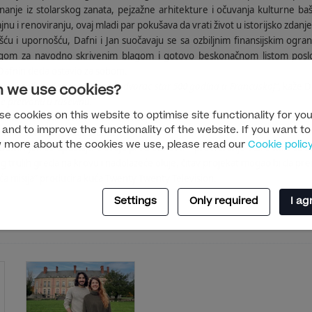
znanje iz stolarskog zanata, pejzažne arhitekture i očuvanja kulturne ba
jnu i renoviranju, ovaj mladi par pokušava da vrati život u istorijsko zdanje
šću i upornošću, Dafni i Jan suočavaju se sa ozbiljnim finansijskim ogra
agom za navodno skrivenim blagom i gotovo beskonačnom listom poslov
e Dafnin deda ostavio za sobom.
 promenili kada sam nasledila dvorac star 500 godina u Francuskoj“,
kaže D
 we use cookies?
 pretvoriti u ruševinu.“
ansijsku sigurnosnu mrežu“
, dodaje Jan.
e cookies on this website to optimise site functionality for you
ubimo sve“,
zaključuje Dafni.
 and to improve the functionality of the website. If you want to
 more about the cookies we use, please read our
Cookie polic
Dafni i Jan se upuštaju u svoju prvu obnovu – pretvaranje stare kule sa 
trulih greda na krovu i nadolazeće oluje, čitav projekat mogao bi da pre
a misija“ producira kuća Twenty Twenty Television.
Settings
Only required
I ag