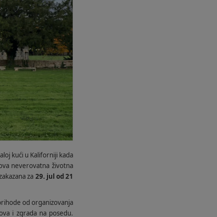
loj kući u Kaliforniji kada
ova neverovatna životna
a zakazana za
29. jul od 21
e prihode od organizovanja
ova i zgrada na posedu.