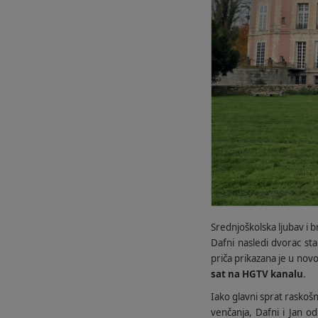
Srednjoškolska ljubav i b
Dafni nasledi dvorac s
priča prikazana je u novoj
sat na HGTV kanalu
.
Iako glavni sprat raskošn
venčanja, Dafni i Jan 