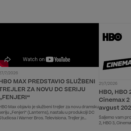
27/7/2026
HBO MAX PREDSTAVIO SLUŽBENI
21/7/2026
TREJLER ZA NOVU DC SERIJU
HBO, HBO 2
„FENJERI“
Cinemax 2
avgust 20
HBO Max objavio je službeni trejler za novu dramsku
seriju „Fenjeri“ (Lanterns), nastalu u produkciji DC
Šaljemo vam pr
Studiosa i Warner Bros. Televisiona. Trejler je
2, HBO 3, Cinema
premijerno prikazan tokom panela na San Diego
Comic-Conu, uz učestvovanje glumačke postave i