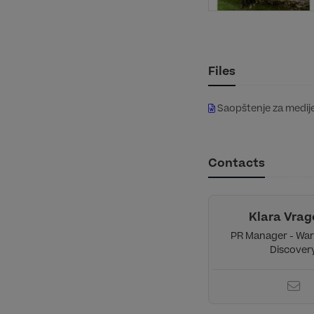
Files
Saopštenje za medij
Contacts
Klara Vrag
PR Manager - War
Discover