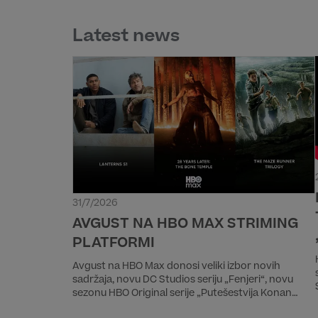
Latest news
31/7/2026
AVGUST NA HBO MAX STRIMING
PLATFORMI
Avgust na HBO Max donosi veliki izbor novih
sadržaja, novu DC Studios seriju „Fenjeri“, novu
sezonu HBO Original serije „Putešestvija Konan
O'Brajana“, drugi deo epske priče „28 godina kasnije