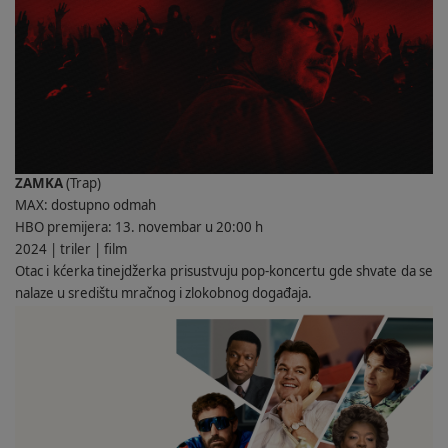
ZAMKA
(Trap)
MAX: dostupno odmah
HBO premijera: 13. novembar u 20:00 h
2024 | triler | film
Otac i kćerka tinejdžerka prisustvuju pop-koncertu gde shvate da se
nalaze u središtu mračnog i zlokobnog događaja.