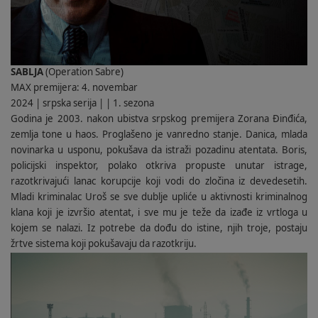
SABLJA
(Operation Sabre)
MAX premijera: 4. novembar
2024 | srpska serija | | 1. sezona
Godina je 2003. nakon ubistva srpskog premijera Zorana Ðinđića,
zemlja tone u haos. Proglašeno je vanredno stanje. Danica, mlada
novinarka u usponu, pokušava da istraži pozadinu atentata. Boris,
policijski inspektor, polako otkriva propuste unutar istrage,
razotkrivajući lanac korupcije koji vodi do zločina iz devedesetih.
Mladi kriminalac Uroš se sve dublje upliće u aktivnosti kriminalnog
klana koji je izvršio atentat, i sve mu je teže da izađe iz vrtloga u
kojem se nalazi. Iz potrebe da dođu do istine, njih troje, postaju
žrtve sistema koji pokušavaju da razotkriju.