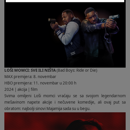
LOŠI MOMCI: SVE ILI NIŠTA
(Bad Boys: Ride or Die)
MAX premijera: 8. novembar
HBO premijera: 11. novembar u 20:00 h
2024 | akcija | film
Svima omiljeni Loši momci vraćaju se sa svojom legendarnom
mešavinom napete akcije i nečuvene komedije, ali ovaj put sa
obratom: najbolji sinovi Majamija sada su u begu.