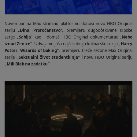
Novembar na Max striming platformu donosi novu HBO Original
seriju „
Dina: Proročanstvo
“, premijeru dugoočekivane srpske
serije „
Sablja
“ kao i domaći HBO Original dokumentarac „
Nebo
iznad Zenice
“. Izdvajamo još i najčarobniju kulinarsku seriju „
Harry
Potter: Wizards of baking“
, premijeru treće sezone Max Original
serije
„Seksualni život studentkinja“
i novu HBO Original seriju
„Mili Blek na zadatku“.