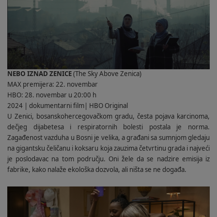
NEBO IZNAD ZENICE
(The Sky Above Zenica)
MAX premijera: 22. novembar
HBO: 28. novembar u 20:00 h
2024 | dokumentarni film| HBO Original
U Zenici, bosanskohercegovačkom gradu, česta pojava karcinoma,
dečjeg dijabetesa i respiratornih bolesti postala je norma.
Zagađenost vazduha u Bosni je velika, a građani sa sumnjom gledaju
na gigantsku čeličanu i koksaru koja zauzima četvrtinu grada i najveći
je poslodavac na tom području. Oni žele da se nadzire emisija iz
fabrike, kako nalaže ekološka dozvola, ali ništa se ne događa.