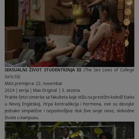
SEKSUALNI ŽIVOT STUDENTKINJA III
(The Sex Lives of College
Girls S3)
MAX premijera: 22. novembar
2024 | serija | Max Original
| 3. sezona
Pratite četiri cimerke sa fakulteta koje stižu na prestižni koledž Eseks
u Novoj Engleskoj. Hrpa kontradikcija i hormona, ove su devojke
jednako simpatične i nepodnošljive dok žive svoje nove, slobodne
živote u kampusu.