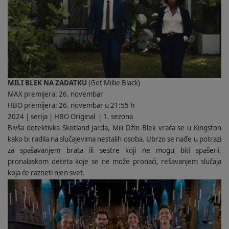
MILI BLEK NA ZADATKU
(Get Millie Black)
MAX premijera: 26. novembar
HBO premijera: 26. novembar u 21:55 h
2024 | serija | HBO Original
| 1. sezona
Bivša detektivka Skotland Jarda, Mili Džin Blek vraća se u Kingston
kako bi radila na slučajevima nestalih osoba. Ubrzo se nađe u potrazi
za spašavanjem brata ili sestre koji ne mogu biti spašeni,
pronalaskom deteta koje se ne može pronaći, rešavanjem slučaja
koja će razneti njen svet.