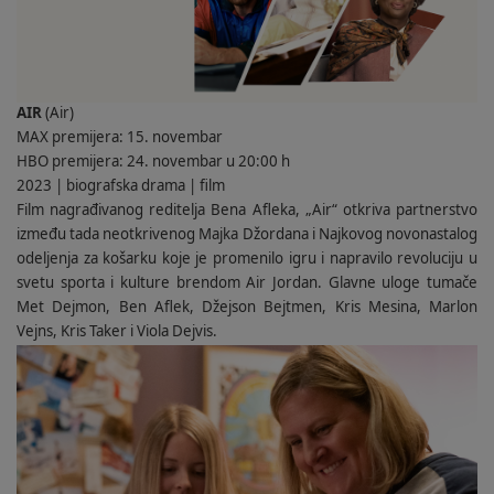
AIR
(Air)
MAX premijera: 15. novembar
HBO premijera: 24. novembar u 20:00 h
2023 | biografska drama | film
Film nagrađivanog reditelja Bena Afleka, „Air“ otkriva partnerstvo
između tada neotkrivenog Majka Džordana i Najkovog novonastalog
odeljenja za košarku koje je promenilo igru i napravilo revoluciju u
svetu sporta i kulture brendom Air Jordan. Glavne uloge tumače
Met Dejmon, Ben Aflek, Džejson Bejtmen, Kris Mesina, Marlon
Vejns, Kris Taker i Viola Dejvis.