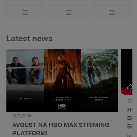
Latest news
27/7
HB
31/7/2026
SL
AVGUST NA HBO MAX STRIMING
SE
PLATFORMI