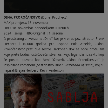
DINA: PROROČANSTVO
(Dune: Prophecy)
MAX premijera: 18. novembar
HBO: 18. novembar, ponedeljkom u 20:00 h
2024 | serija | HBO Original
| 1. sezona
Iz prostranog univerzuma „Dine”, koji je kreirao poznati autor Frenk
Herbert i 10.000 godina pre uspona Pola Atreida, „Dina:
Proročanstvo” prati dve sestre Harkonen dok se bore protiv sila
koje prete budućnosti čovečanstva i osnivaju legendarnu sektu koja
će postati poznata kao Beni Džeserit. „Dina: Proročanstvo” je
inspirisana romanom „Sestrinstvo Dine” (
Sisterhood of Dune
), koji su
napisali Brajan Herbert i Kevin Anderson.