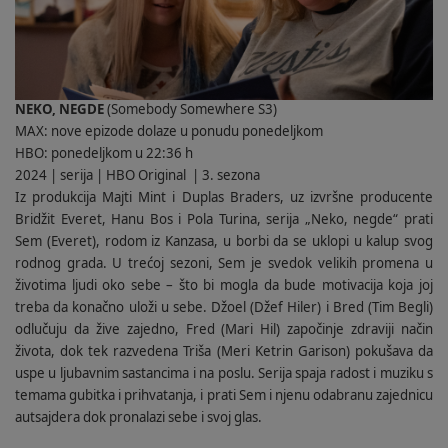
NEKO, NEGDE
(Somebody Somewhere S3)
MAX: nove epizode dolaze u ponudu ponedeljkom
HBO: ponedeljkom u 22:36 h
2024 | serija | HBO Original
| 3. sezona
Iz produkcija Majti Mint i Duplas Braders, uz izvršne producente
Bridžit Everet, Hanu Bos i Pola Turina, serija „Neko, negde“ prati
Sem (Everet), rodom iz Kanzasa, u borbi da se uklopi u kalup svog
rodnog grada. U trećoj sezoni, Sem je svedok velikih promena u
životima ljudi oko sebe – što bi mogla da bude motivacija koja joj
treba da konačno uloži u sebe. Džoel (Džef Hiler) i Bred (Tim Begli)
odlučuju da žive zajedno, Fred (Mari Hil) započinje zdraviji način
života, dok tek razvedena Triša (Meri Ketrin Garison) pokušava da
uspe u ljubavnim sastancima i na poslu. Serija spaja radost i muziku s
temama gubitka i prihvatanja, i prati Sem i njenu odabranu zajednicu
autsajdera dok pronalazi sebe i svoj glas.