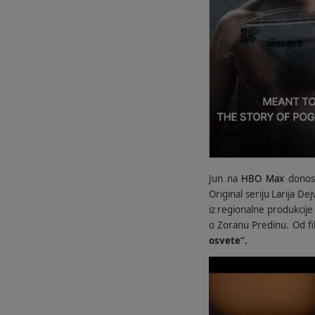
Jun na
HBO Max
donosi
Original seriju Larija Dej
iz regionalne produkcije
o Zoranu Predinu. Od f
osvete“.