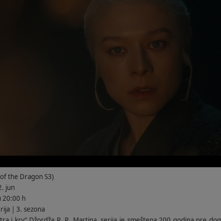
of the Dragon S3)
. jun
u 20:00 h
rija | 3. sezona
ra i krv“ Džordža R. R. Martina, serija je smeštena 200 godina pre događ