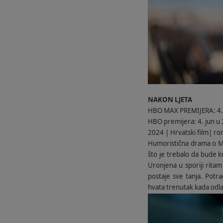
NAKON LJETA
HBO MAX PREMIJERA: 4.
HBO premijera: 4. jun u 
2024 | Hrvatski film| r
Humoristična drama o Maj
što je trebalo da bude k
Uronjena u sporiji rita
postaje sve tanja. Potr
hvata trenutak kada odla