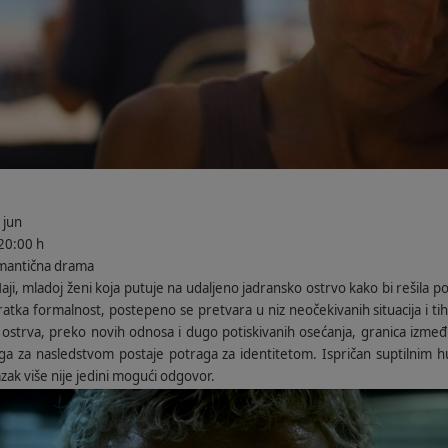
 jun
20:00 h
omantična drama
i, mladoj ženi koja putuje na udaljeno jadransko ostrvo kako bi rešila 
ratka formalnost, postepeno se pretvara u niz neočekivanih situacija i ti
m ostrva, preko novih odnosa i dugo potiskivanih osećanja, granica izmeđ
aga za nasledstvom postaje potraga za identitetom. Ispričan suptilnim 
zak više nije jedini mogući odgovor.