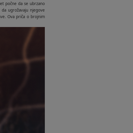
svet počne da se ubrzano
u da ugrožavaju njegove
sve. Ova priča o brojnim