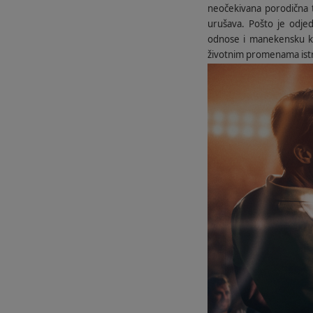
neočekivana porodična t
urušava. Pošto je odje
odnose i manekensku kar
životnim promenama istra