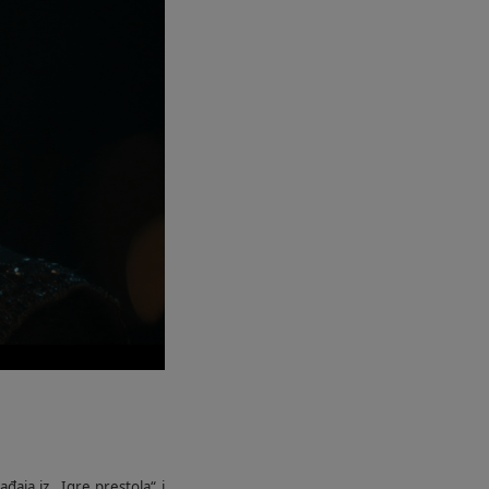
aja iz „Igre prestola“ i