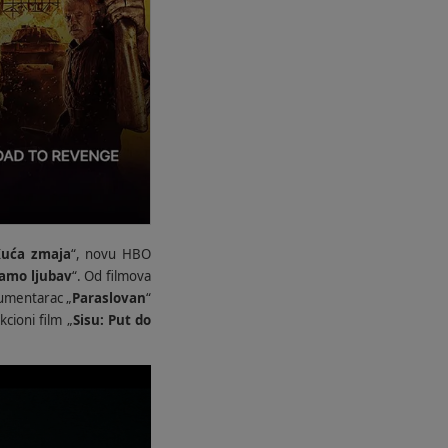
uća zmaja
“, novu HBO
amo ljubav
“. Od filmova
kumentarac „
Paraslovan
“
akcioni film „
Sisu: Put do