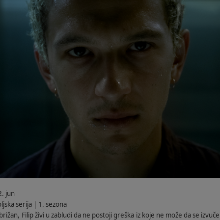
. jun
jska serija | 1. sezona
rižan, Filip živi u zabludi da ne postoji greška iz koje ne može da se izv