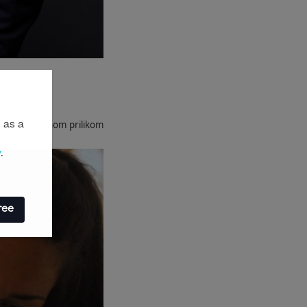
 ovom posebnom prilikom
 as a
y
.
ree