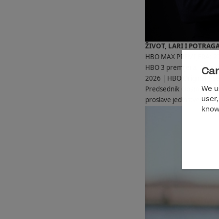
ŽIVOT, LARI I POTRAG
HBO MAX PREMIJERA: 27
HBO 3 premijera: 28. ju
Can
2026 | HBO Original | se
Predsednik Obama i gos
We us
proslave jedinstvenu isto
user,
know