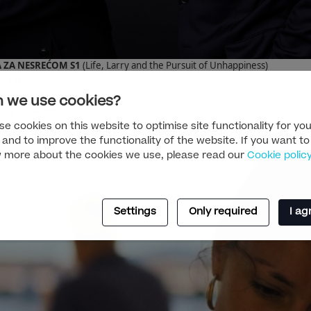
A ZA NESREĆOM S1
(Life, Larry and the Pursuit of Unhappiness)
. jun
n u 21:55 h
 we use cookies?
rija | 1. sezona
pođa Obama želeli su da obeleže 250 godina nezavisnosti Amerike i da
e cookies on this website to optimise site functionality for you
riju svoje zemlje, ali onda je pozvao Lari Dejvid.
 and to improve the functionality of the website. If you want to
 more about the cookies we use, please read our
Cookie polic
Settings
Only required
I ag