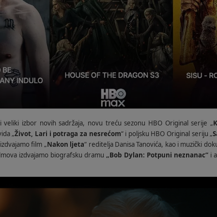
 veliki izbor novih sadržaja, novu treću sezonu HBO Original serije „
K
vida „
Život, Lari i potraga za nesrećom
“ i poljsku HBO Original seriju „
S
 izdvajamo film „
Nakon ljeta
“ reditelja Danisa Tanovića, kao i muzički do
ilmova izdvajamo biografsku dramu
„Bob Dylan: Potpuni neznanac“
i 