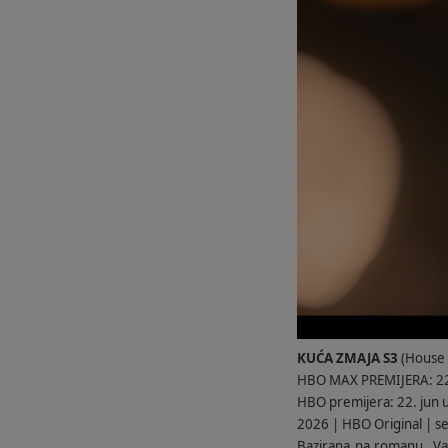
KUĆA ZMAJA S3
(House 
HBO MAX PREMIJERA: 22
HBO premijera: 22. jun 
2026 | HBO Original | se
Bazirana na romanu „Vat