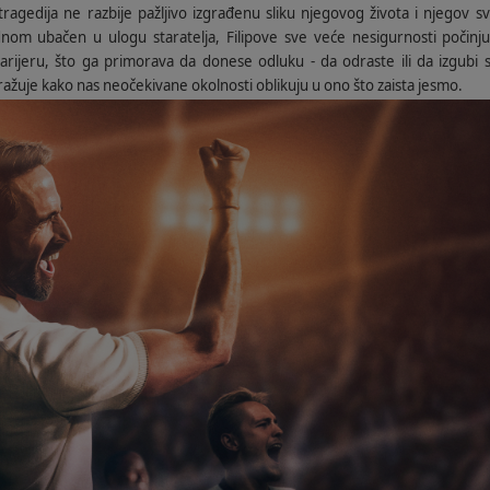
ragedija ne razbije pažljivo izgrađenu sliku njegovog života i njegov 
dnom ubačen u ulogu staratelja, Filipove sve veće nesigurnosti počinj
ijeru, što ga primorava da donese odluku - da odraste ili da izgubi 
žuje kako nas neočekivane okolnosti oblikuju u ono što zaista jesmo.