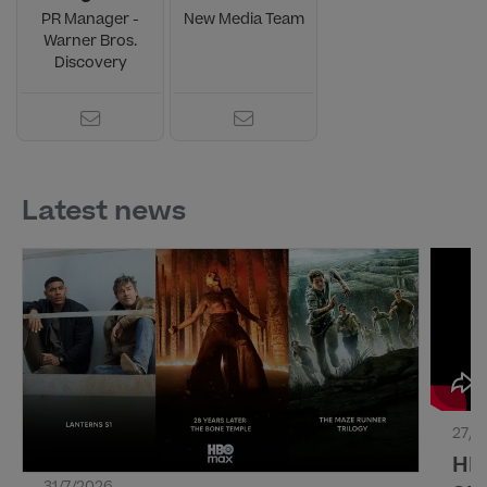
PR Manager -
New Media Team
Warner Bros.
Discovery
Latest news
27/7
HB