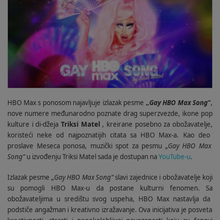
HBO Max s ponosom najavljuje izlazak pesme
„
Gay HBO Max Song
“
,
nove
numere
međunarodno poznate drag superzvezde, ikone pop
kulture i
di-džeja
Tri
ksi
Matel
, kreirane posebno za obožavatelje
,
koristeći neke od najpoznatijih citata s
a
HBO Max
-
a. Kao d
eo
proslave Meseca ponosa,
muzički
spot za pesmu
„Gay HBO Max
Song“
u izv
ođenju
Tri
ksi
Matel sada je dostupan na
YouTube
-
u
.
Izlazak pesme
„Gay HBO Max Song“
slavi zajednice i obožavatelje koji
su pomogli HBO Max
-
u da postane kulturni fenomen. S
a
obožavateljima u središtu svog uspeha, HBO Max nastavlja
da
po
dstiče
angažman i kreativno izražavanje. Ova inicijativa je posveta