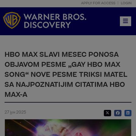
APPLY FOR ACCESS
LOGIN
Toggle
HBO MAX SLAVI MESEC PONOSA
OBJAVOM PESME „GAY HBO MAX
SONG“ NOVE PESME TRIKSI MATEL
SA NAJPOZNATIJIM CITATIMA HBO
MAX-A
27 јун 2025