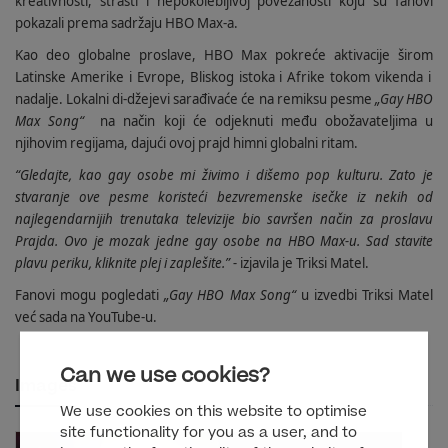
kreativnosti, strasti i nepokolebljivoj povezanosti koju su
fanovi
pokazali prema sadržaju HBO Max
-
a.
Kao d
e
o globalne proslave, HBO Max pokreće aktivacije
širom
Latinske Amerike i E
v
rope, Bliskog istoka i Afrike t
o
kom vikenda i
nadalje. Lokalni
di-džejevi
s
a
rađi
vaće
će na remi
ksu pesme
„Gay HBO
Max Song“
na način koji će odjeknuti među obožavateljima u
njihovim regijama, dajući ovo
j prajd
himni globalni ritam.
“Gledajte, kao gay osobe mi živimo i dišemo pop kulturu. Zato je
stvaranje ove pesme koristeći bezvremenske isečke iz nekih od
najlegendarnijih trenutaka televizije bio savršen način za proslavu
Prajda
. Ovo je mozak jedne gay osobe na HBO Max
-
u. Sad stavite
plavu periku, kliknite pl
ej
i zaplešite.”
-
izjavila je
Tri
ksi
Matel
.
Fanovi
mogu pogledati
„Gay HBO Max Song“
u izvedbi Tri
ksi
Matel
već sada na YouTube
-
u.
Can we use cookies?
Images
We use cookies on this website to optimise
site functionality for you as a user, and to