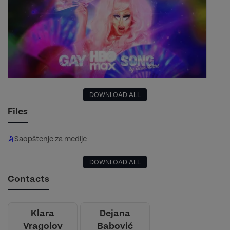
DOWNLOAD ALL
Files
Saopštenje za medije
DOWNLOAD ALL
Contacts
Klara
Dejana
Vragolov
Babović