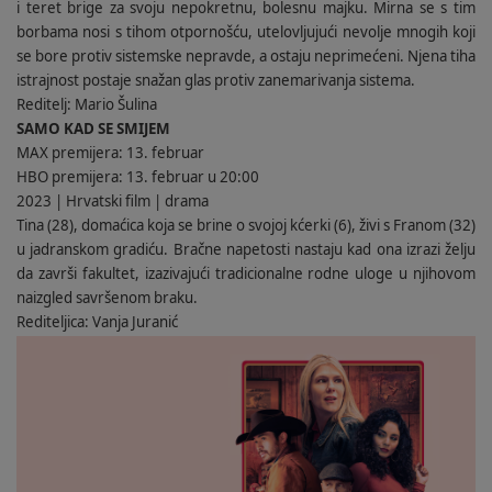
i teret brige za svoju nepokretnu, bolesnu majku. Mirna se s tim
borbama nosi s tihom otpornošću, utelovljujući nevolje mnogih koji
se bore protiv sistemske nepravde, a ostaju neprimećeni. Njena tiha
istrajnost postaje snažan glas protiv zanemarivanja sistema.
Reditelj: Mario Šulina
SAMO KAD SE SMIJEM
MAX premijera: 13. februar
HBO premijera: 13. februar u 20:00
2023 | Hrvatski film | drama
Tina (28), domaćica koja se brine o svojoj kćerki (6), živi s Franom (32)
u jadranskom gradiću. Bračne napetosti nastaju kad ona izrazi želju
da završi fakultet, izazivajući tradicionalne rodne uloge u njihovom
naizgled savršenom braku.
Rediteljica: Vanja Juranić