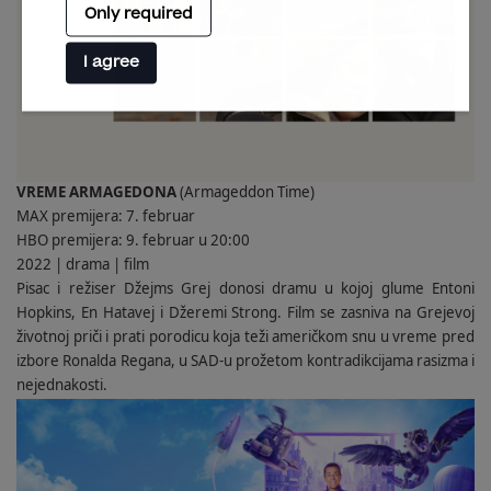
Only required
I agree
VREME ARMAGEDONA
(Armageddon Time)
MAX premijera: 7. februar
HBO premijera: 9. februar u 20:00
2022 | drama | film
Pisac i režiser Džejms Grej donosi dramu u kojoj glume Entoni
Hopkins, En Hatavej i Džeremi Strong. Film se zasniva na Grejevoj
životnoj priči i prati porodicu koja teži američkom snu u vreme pred
izbore Ronalda Regana, u SAD-u prožetom kontradikcijama rasizma i
nejednakosti.