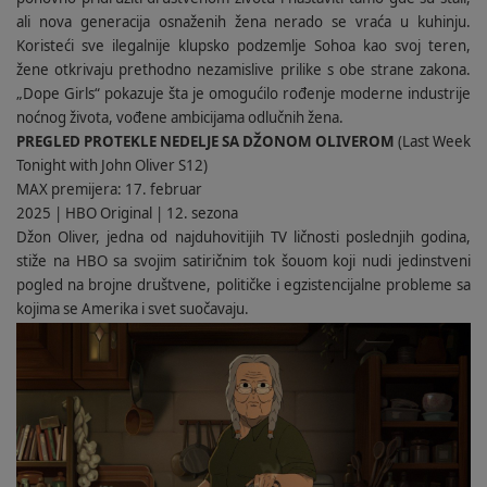
ali nova generacija osnaženih žena nerado se vraća u kuhinju.
Koristeći sve ilegalnije klupsko podzemlje Sohoa kao svoj teren,
žene otkrivaju prethodno nezamislive prilike s obe strane zakona.
„Dope Girls“ pokazuje šta je omogućilo rođenje moderne industrije
noćnog života, vođene ambicijama odlučnih žena.
PREGLED PROTEKLE NEDELJE SA DŽONOM OLIVEROM
(Last Week
Tonight with John Oliver S12)
MAX premijera: 17. februar
2025 | HBO Original | 12. sezona
Džon Oliver, jedna od najduhovitijih TV ličnosti poslednjih godina,
stiže na HBO sa svojim satiričnim tok šouom koji nudi jedinstveni
pogled na brojne društvene, političke i egzistencijalne probleme sa
kojima se Amerika i svet suočavaju.