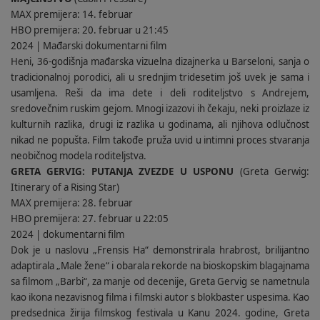
MAX premijera: 14. februar
HBO premijera: 20. februar u 21:45
2024 | Mađarski dokumentarni film
Heni, 36-godišnja mađarska vizuelna dizajnerka u Barseloni, sanja o
tradicionalnoj porodici, ali u srednjim tridesetim još uvek je sama i
usamljena. Reši da ima dete i deli roditeljstvo s Andrejem,
sredovečnim ruskim gejom. Mnogi izazovi ih čekaju, neki proizlaze iz
kulturnih razlika, drugi iz razlika u godinama, ali njihova odlučnost
nikad ne popušta. Film takođe pruža uvid u intimni proces stvaranja
neobičnog modela roditeljstva.
GRETA GERVIG: PUTANJA ZVEZDE U USPONU
(Greta Gerwig:
Itinerary of a Rising Star)
MAX premijera: 28. februar
HBO premijera: 27. februar u 22:05
2024 | dokumentarni film
Dok je u naslovu „Frensis Ha“ demonstrirala hrabrost, brilijantno
adaptirala „Male žene“ i obarala rekorde na bioskopskim blagajnama
sa filmom „Barbi“, za manje od decenije, Greta Gervig se nametnula
kao ikona nezavisnog filma i filmski autor s blokbaster uspesima. Kao
predsednica žirija filmskog festivala u Kanu 2024. godine, Greta