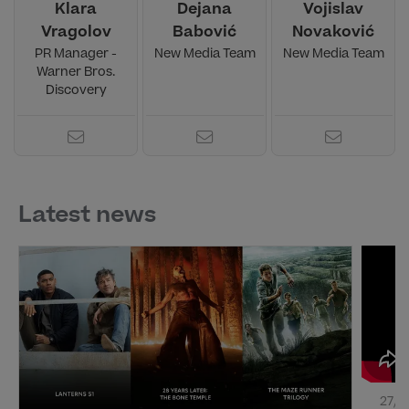
Klara
Dejana
Vojislav
Vragolov
Babović
Novaković
PR Manager -
New Media Team
New Media Team
Warner Bros.
Discovery
Latest news
27/7