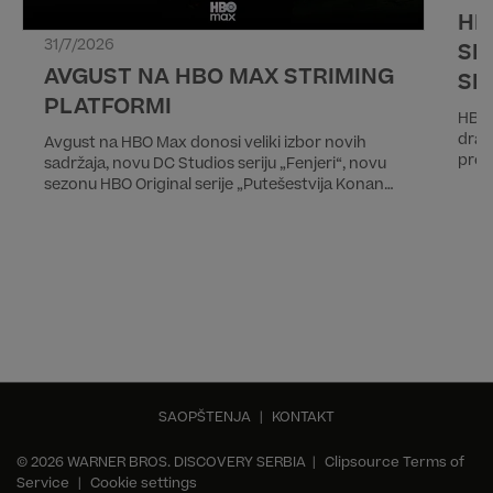
HB
31/7/2026
SL
AVGUST NA HBO MAX STRIMING
SE
PLATFORMI
HBO 
dram
Avgust na HBO Max donosi veliki izbor novih
prod
sadržaja, novu DC Studios seriju „Fenjeri“, novu
Trej
sezonu HBO Original serije „Putešestvija Konan
San 
O'Brajana“, drugi deo epske priče „28 godina
glum
kasnije 2.deo: Hram kostiju“ kao i trilogiju
Prem
„Lavirint“. Od filmova iz regionalne produkcije
stri
izdvajamo dečji avanturistički film „Drugi dnevnik
kanal
Pauline P.“ i dramu „Smrt devojčice sa šibicama”.
SAOPŠTENJA
|
KONTAKT
© 2026 WARNER BROS. DISCOVERY SERBIA |
Clipsource Terms of
Service
|
Cookie settings