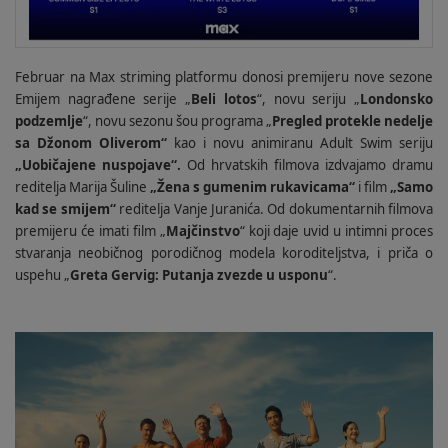
Februar na Max striming platformu donosi premijeru nove sezone
Emijem nagrađene serije „
Beli lotos
“, novu seriju „
Londonsko
podzemlje
“, novu sezonu šou programa „
Pregled protekle nedelje
sa Džonom Oliverom“
kao i novu animiranu Adult Swim seriju
„Uobičajene nuspojave“.
Od hrvatskih filmova izdvajamo dramu
reditelja Marija Šuline
„Žena s gumenim rukavicama“
i film
„Samo
kad se smijem“
reditelja Vanje Juranića. Od dokumentarnih filmova
premijeru će imati film „
Majčinstvo
“ koji daje uvid u intimni proces
stvaranja neobičnog porodičnog modela koroditeljstva, i priča o
uspehu „
Greta Gervig: Putanja zvezde u usponu
“.