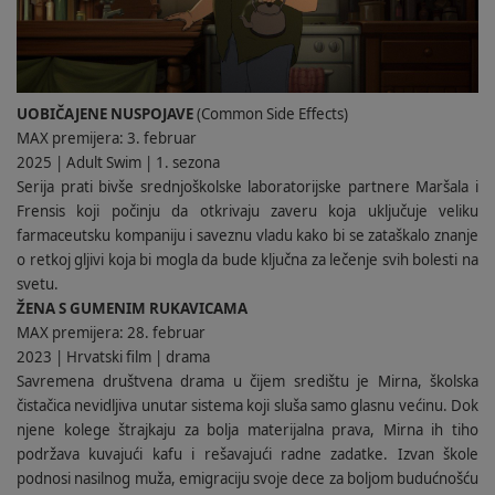
UOBIČAJENE NUSPOJAVE
(Common Side Effects)
MAX premijera: 3. februar
2025 | Adult Swim | 1. sezona
Serija prati bivše srednjoškolske laboratorijske partnere Maršala i
Frensis koji počinju da otkrivaju zaveru koja uključuje veliku
farmaceutsku kompaniju i saveznu vladu kako bi se zataškalo znanje
o retkoj gljivi koja bi mogla da bude ključna za lečenje svih bolesti na
svetu.
ŽENA S GUMENIM RUKAVICAMA
MAX premijera: 28. februar
2023 | Hrvatski film | drama
Savremena društvena drama u čijem središtu je Mirna, školska
čistačica nevidljiva unutar sistema koji sluša samo glasnu većinu. Dok
njene kolege štrajkaju za bolja materijalna prava, Mirna ih tiho
podržava kuvajući kafu i rešavajući radne zadatke. Izvan škole
podnosi nasilnog muža, emigraciju svoje dece za boljom budućnošću