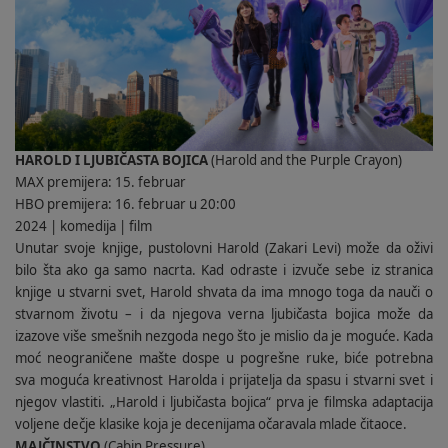
HAROLD I LJUBIČASTA BOJICA
(Harold and the Purple Crayon)
MAX premijera: 15. februar
HBO premijera: 16. februar u 20:00
2024 | komedija | film
Unutar svoje knjige, pustolovni Harold (Zakari Levi) može da oživi
bilo šta ako ga samo nacrta. Kad odraste i izvuče sebe iz stranica
knjige u stvarni svet, Harold shvata da ima mnogo toga da nauči o
stvarnom životu – i da njegova verna ljubičasta bojica može da
izazove više smešnih nezgoda nego što je mislio da je moguće. Kada
moć neograničene mašte dospe u pogrešne ruke, biće potrebna
sva moguća kreativnost Harolda i prijatelja da spasu i stvarni svet i
njegov vlastiti. „Harold i ljubičasta bojica“ prva je filmska adaptacija
voljene dečje klasike koja je decenijama očaravala mlade čitaoce.
MAJČINSTVO
(Cabin Pressure)