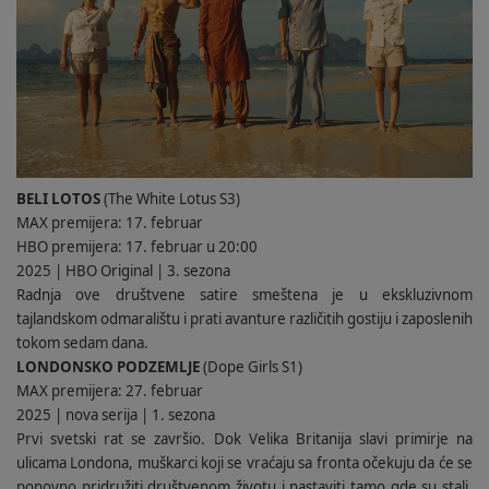
BELI LOTOS
(The White Lotus S3)
MAX premijera: 17. februar
HBO premijera: 17. februar u 20:00
2025 | HBO Original | 3. sezona
Radnja ove društvene satire smeštena je u ekskluzivnom
tajlandskom odmaralištu i prati avanture različitih gostiju i zaposlenih
tokom sedam dana.
LONDONSKO PODZEMLJE
(Dope Girls S1)
MAX premijera: 27. februar
2025 | nova serija | 1. sezona
Prvi svetski rat se završio. Dok Velika Britanija slavi primirje na
ulicama Londona, muškarci koji se vraćaju sa fronta očekuju da će se
ponovno pridružiti društvenom životu i nastaviti tamo gde su stali,