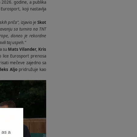
a 2026. godine, a publika
 Eurosport, koji nastavlja
kih priča“,
izjavio je
Skot
tavanju sa turnira na TNT
Evrope, doneo je rekordne
ili taj uspeh.“
ma su
Mats Vilander, Kris
o lice Eurosport prenosa
risati mečeve zajedno sa
leks Aljo
pridružuje kao
 as a