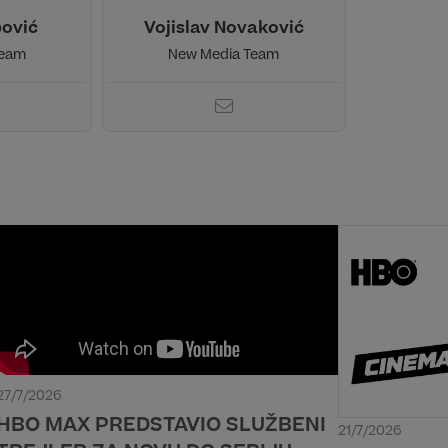
ović
Vojislav Novaković
Team
New Media Team
27/7/2026
HBO MAX PREDSTAVIO SLUŽBENI
21/7/2026