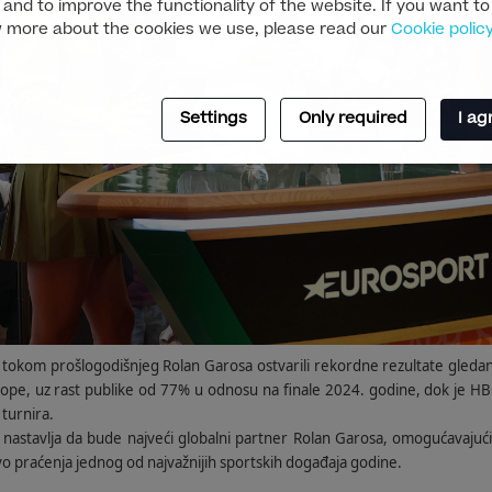
 and to improve the functionality of the website. If you want to
 more about the cookies we use, please read our
Cookie polic
Settings
Only required
I ag
tokom prošlogodišnjeg Rolan Garosa ostvarili rekordne rezultate gledanos
Evrope, uz rast publike od 77% u odnosu na finale 2024. godine, dok je 
 turnira.
nastavlja da bude najveći globalni partner Rolan Garosa, omogućavajući l
vo praćenja jednog od najvažnijih sportskih događaja godine.