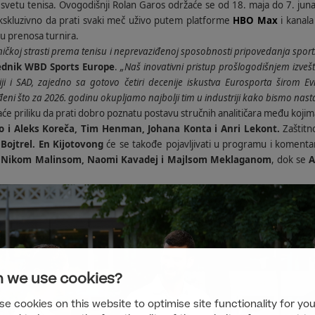
 svetu tenisa. Ovogodišnji Rolan Garos održaće se od 18. maja do 7. jun
kskluzivno da prati svaki meč uživo putem platforme
HBO Max
i kanala
ju prenosa turnira.
ičkoj strasti prema tenisu i neprevaziđenoj sposobnosti pripovedanja sports
sednik WBD Sports Europe
.
„Naš inovativni pristup prošlogodišnjem izveš
niji i SAD, zajedno sa gotovo četiri decenije iskustva Eurosporta širom 
eni što za 2026. godinu okupljamo najbolji tim u industriji kako bismo nastav
će priliku da prati dobro poznatu postavu stručnih analitičara među koji
kao i Aleks Koreča, Tim Henman, Johana Konta i Anri Lekont.
Zaštitn
 Bojtrel. En Kijotovong
će se takođe pojavljivati u programu i komenta
a
Nikom Malinsom, Naomi Kavadej i Majlsom Meklaganom
, dok se
A
 we use cookies?
e cookies on this website to optimise site functionality for you