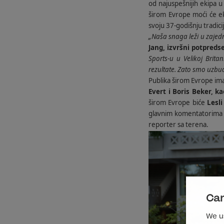
od najuspešnijih ekipa u
širom Evrope moći će e
svoju 37-godišnju tradici
„Naša snaga leži u zajedn
Jang, izvršni potpred
Sports-u u Velikoj Brita
rezultate. Zato smo uzbuđ
Publika širom Evrope ima
Evert i Boris Beker, 
širom Evrope biće
Lesli
glavnim komentatorim
reporter sa terena.
Can
We us