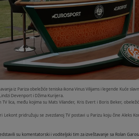
avanja iz Pariza obeležiće teniska ikona Vinus Vilijams i legende Kuće sla
indzi Devenport i Džima Kurijera.
h TV lica, među kojima su Mats Vilander, Kris Evert i Boris Beker, obelež
ri Lekont pridružuju se zvezdanoj TV postavi u Parizu koju čine Aleks K
stavili su komentatorski i voditeljski tim za izveštavanje sa Rolan Garos