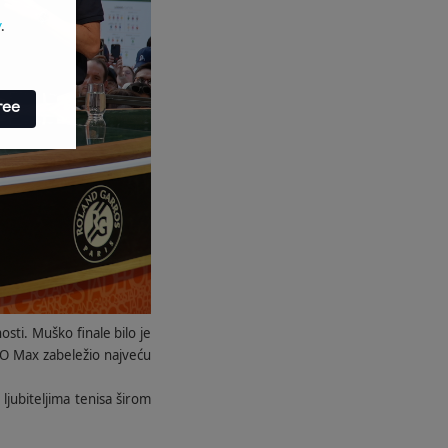
y
.
ree
ti. Muško finale bilo je
HBO Max zabeležio najveću
jubiteljima tenisa širom