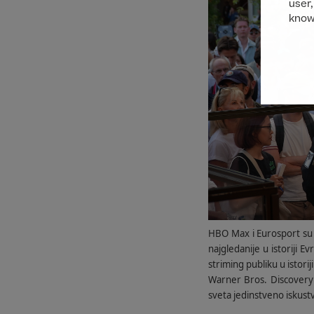
user,
know
HBO Max i Eurosport su 
najgledanije u istoriji 
striming publiku u istoriji
Warner Bros. Discovery 
sveta jedinstveno iskust