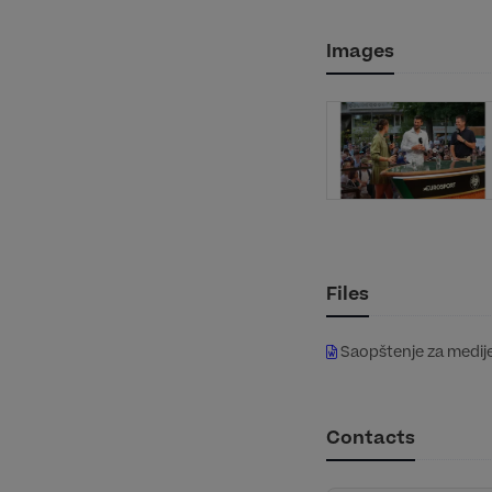
Images
Files
Saopštenje za medij
Contacts