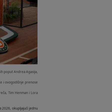
vnih poput Andrea Agasija,
iće i ovogodišnje prenose
oreča, Tim Henman i Lora
a 2026, okupljajući jednu