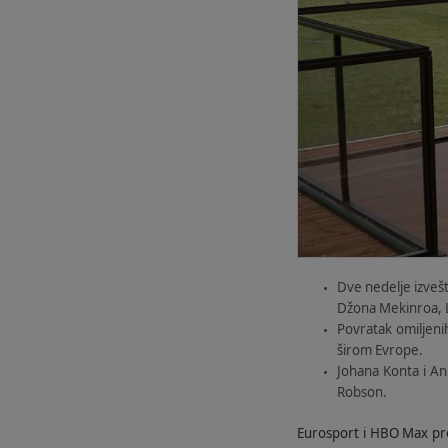
Dve nedelje izvešt
Džona Mekinroa, L
Povratak omiljeni
širom Evrope.
Johana Konta i An
Robson.
Eurosport i HBO Max pred