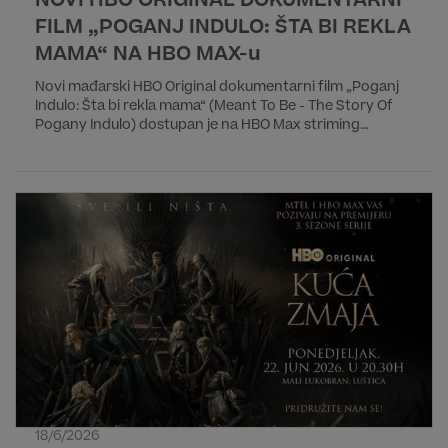
NOVI HBO ORIGINAL DOKUMENTARNI
FILM „POGANJ INDULO: ŠTA BI REKLA
MAMA“ NA HBO MAX-u
Novi mađarski HBO Original dokumentarni film „Poganj
Indulo: Šta bi rekla mama“ (Meant To Be - The Story Of
Pogany Indulo) dostupan je na HBO Max striming
platformi. Premijera na HBO kanalu će biti 25. juna u 21:55
h.
18/6/2026