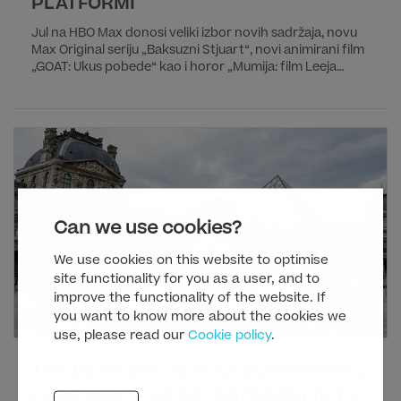
PLATFORMI
Jul na HBO Max donosi veliki izbor novih sadržaja, novu
Max Original seriju „Baksuzni Stjuart“, novi animirani film
„GOAT: Ukus pobede“ kao i horor „Mumija: film Leeja
Cronina“. Od filmova iz regionalne produkcije izdvajamo
film „Amanet 2: Testament“ reditelja i scenariste Mirze
Begovića, koji je nastavak bosansko-hercegovačke hit
komedije „Amanet“ koja je takođe dostupna na HBO
Max-u.
Can we use cookies?
We use cookies on this website to optimise
site functionality for you as a user, and to
improve the functionality of the website. If
you want to know more about the cookies we
use, please read our
Cookie policy
.
02/7/2026
TUR DE FRANS 2026 NA EUROSPORTU
I HBO MAX-U UZ NAJNAPREDNIJE TV