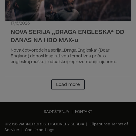
17/6/2026
NOVA SERIJA „DRAGA ENGLESKA“ OD
DANAS NA HBO MAX-u
Nova četvorodelna serija „Draga Engleska“ (Dear
England) donosi inspirativnu i emotivnu priču o
engleskoj muškoj fudbalskoj reprezentaciji i njenom
selektoru Garetu Sautgejtu. Cela sezona dostupna je
odmah na HBO Max striming platformi.
Load more
SAOPŠTENJA
|
KONTAKT
© 2026 WARNER BROS. DISCOVERY SERBIA |
Clipsource Terms of
Service
|
Cookie settings