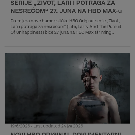
SERIJE „ŽIVOT, LARI I POTRAGA ZA
NESREĆOM“ 27. JUNA NA HBO MAX-u
Premijera nove humorističke HBO Original serije „Život,
Lari i potraga za nesrećom“ (Life, Larry And The Pursuit
Of Unhappiness) biće 27. juna na HBO Max striming
platformi. Premijera na HBO 3 kanalu će biti 28. juna u
21:55 h. Nove epizode ove sedmodelne serije izlaziće
jednom nedeljno sve do finala sezone 8. avgusta.
19/6/2026 - Last updated 24 јун 2026