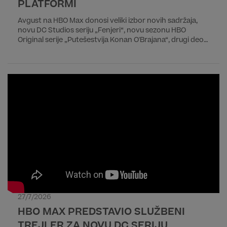
PLATFORMI
Avgust na HBO Max donosi veliki izbor novih sadržaja,
novu DC Studios seriju „Fenjeri“, novu sezonu HBO
Original serije „Putešestvija Konan O'Brajana“, drugi deo
epske priče „28 godina kasnije 2.deo: Hram kostiju“ kao i
trilogiju „Lavirint“. Od filmova iz regionalne produkcije
izdvajamo dečji avanturistički film „Drugi dnevnik Pauline
P.“ i dramu „Smrt devojčice sa šibicama”.
27/7/2026
HBO MAX PREDSTAVIO SLUŽBENI
TREJLER ZA NOVU DC SERIJU