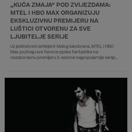
„KUĆA ZMAJA“ POD ZVIJEZDAMA:
MTEL I HBO MAX ORGANIZUJU
EKSKLUZIVNU PREMIJERU NA
LUŠTICI OTVORENU ZA SVE
LJUBITELJE SERIJE
Uz jedinstveni ambijent Malog lukobrana, MTEL i HBO
Max pozivaju sve fanove epske fantastike na
nezaboravnu premijeru 3. sezone najpopularnije serije
današnjice.