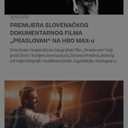
18/6/2026
PREMIJERA SLOVENAČKOG
DOKUMENTARNOG FILMA
„PRASLOVAN“ NA HBO MAX-u
Emotivan i inspirativan biografski film „Praslovan“ koji
prati život i karijeru kantautora Zorana Predina, jednog
od najznačajnijih muzilčara bivše Jugoslavije, dostupan je
na HBO Max striming platformi.