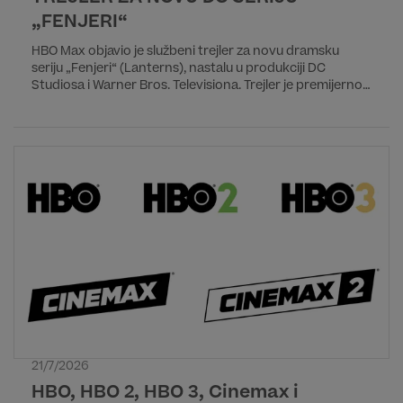
„FENJERI“
HBO Max objavio je službeni trejler za novu dramsku
seriju „Fenjeri“ (Lanterns), nastalu u produkciji DC
Studiosa i Warner Bros. Televisiona. Trejler je premijerno
prikazan tokom panela na San Diego Comic-Conu, uz
učestvovanje glumačke postave i kreativnog tima serije.
Premijera serije će biti 17. avgusta na HBO Max striming
platformi, dok će premijera na HBO kanalu biti istog dana
u 20:00 h.
21/7/2026
HBO, HBO 2, HBO 3, Cinemax i